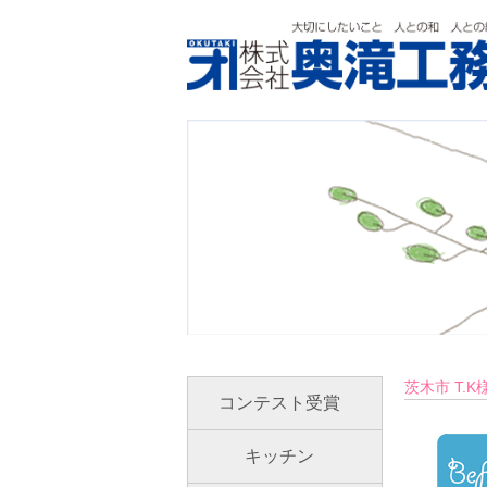
Skip
to
content
株式会社 奥滝工務店｜茨木市でリフ
茨木市 T.
コンテスト受賞
キッチン