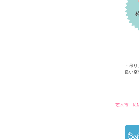
・吊り
良い空
茨木市 K